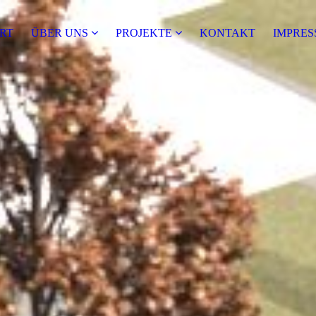
RT
ÜBER UNS
PRO­JEK­TE
KONTAKT
IMPRE