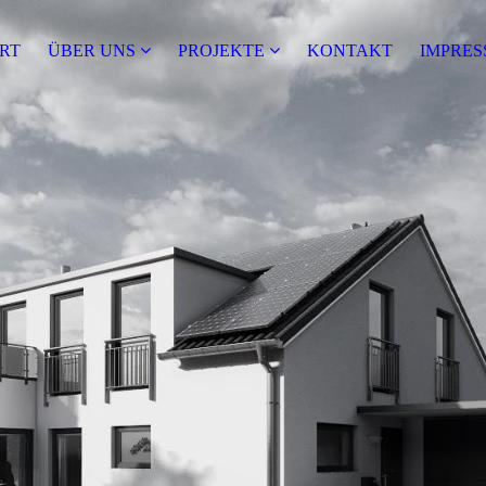
RT
ÜBER UNS
PRO­JEK­TE
KONTAKT
IMPRE